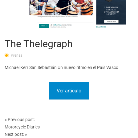
The Thelegraph
Prensa
Michael Kerr San Sebastián Un nuevo ritmo en el País Vasco
Ver artículo
Post
«
Previous post:
navigation
Motorcycle Diaries
Next post:
»