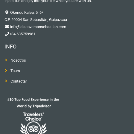
inject fun and joy into your life while you are with us.
Okendo Kalea, 5, 6º
C.P. 20004 San Sebastián, Guipúzcoa
info@discoversansebastian.com
+34 635759961
INFO
Nosotros
Tours
Contactar