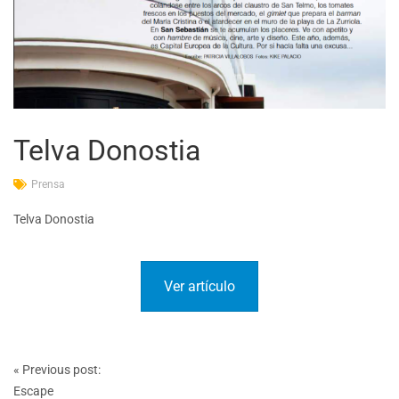
Telva Donostia
Prensa
Telva Donostia
Ver artículo
Post
«
Previous post:
navigation
Escape