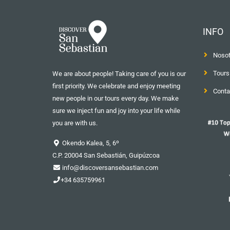
INFO
Nosot
Tours
We are about people! Taking care of you is our
first priority. We celebrate and enjoy meeting
Conta
new people in our tours every day. We make
sure we inject fun and joy into your life while
you are with us.
Okendo Kalea, 5, 6º
C.P. 20004 San Sebastián, Guipúzcoa
info@discoversansebastian.com
+34 635759961