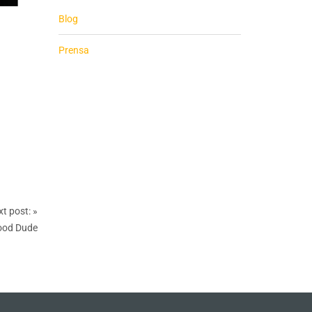
Blog
Prensa
t post:
»
ood Dude