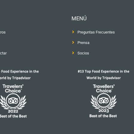
MENÚ
ros
Preguntas Frecuentes
Prensa
ctar
Socios
Nuestro tour más recomendado
TOUR DE PINTXOS