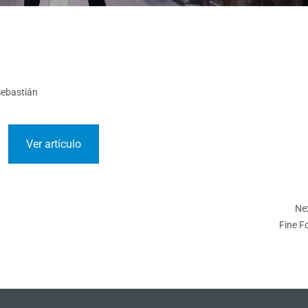
Sebastián
Ver artículo
Nex
Fine F