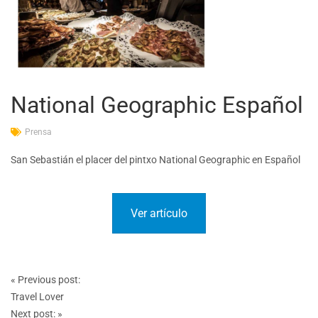
National Geographic Español
Prensa
San Sebastián el placer del pintxo National Geographic en Español
Ver artículo
Post
«
Previous post:
navigation
Travel Lover
Next post:
»