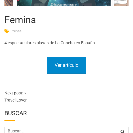
Femina
Prensa
4 espectaculares playas de La Concha en España
Ver artículo
Post
Next post:
»
navigation
Travel Lover
BUSCAR