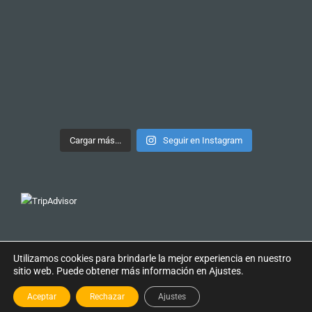
Cargar más...
Seguir en Instagram
Nuestro tour más recomendado
TOUR DE PINTXOS
TOUR DE PINTXOS
Utilizamos cookies para brindarle la mejor experiencia en nuestro
Copyright © 2019 Discover San Sebastián.
sitio web. Puede obtener más información en Ajustes.
Términos y Condiciones
|
Política de Privacidad
|
Aceptar
Rechazar
Ajustes